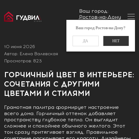
Ваш город:
Ростов-на-Дону
Главная
Блог
Горчичный цвет в интерьере:
Заказать звонок
Ваш город Ростов-на-Дону?
сочетания с другими цветами и стилями
+7 (960) 488-37-50
ДА
НЕТ
10 июня 2026
Автор: Елена Валевская
Просмотров: 823
ГОРЧИЧНЫЙ ЦВЕТ В ИНТЕРЬЕРЕ:
СОЧЕТАНИЯ С ДРУГИМИ
ЦВЕТАМИ И СТИЛЯМИ
Грамотная палитра формирует настроение
всего дома. Горчичный оттенок добавляет
пространству глубокое тепло. Он выглядит
сложнее и спокойнее обычного желтого. Этот
тон сразу притягивает взгляд. Правильное
сочетание раскрывает его красоту. Дизайнеры