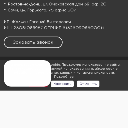
г. Ростов-на-Дону
, ул Очаковская дом 39, оф. 20
г. Сочи
, ул. Горького, 75 офис 507
ИП: Жалдак Евгений Викторович
ИНН 23081086957 ОГРНИП 313230906300011
Заказать звонок
Мы используем файлы cookie. Продолжив использование сайта,
Политика обработки персональных данных
Вы соглашаетесь с политикой использования файлов cookie,
обработки персональных данных и конфиденциальности.
Оферта видеохостинга
Подробнее
.
Принять
Настроить
Отклонить
Вся представленная на сайте информация носит
информационный характер и ни при каких условиях не
является публичным договором оферты,
определяемым пунктом 2 статьи 437 ГК РФ
© 2026
Гудвилл строй