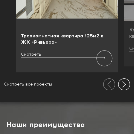
К
Трехкомнатная квартира 125м2 в
к
ЖК «Ривьера»
С
Смотреть
Смотреть все проекты
Наши преимущества