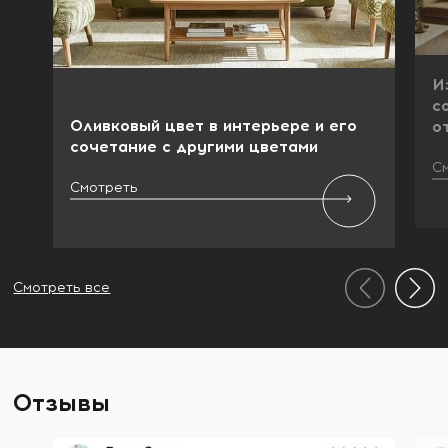
И
с
Оливковый цвет в интерьере и его
о
сочетание с другими цветами
С
Смотреть
Смотреть все
Отзывы