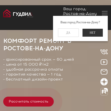
Ваш город:
Ростов-на-Дону
Главная
Комфорт ремонт
Заказать звонок
Ваш город Ростов-на-Дону?
+7 (960) 488-37-50
ДА
НЕТ
КОМФОРТ РЕМОНТ В
РОСТОВЕ-НА-ДОНУ
- фиксированный срок — 60 дней
- цена от 15 000 ₽/м2
- удобная рассрочка оплаты
- гарантия качества — 1 год
- бесплатный дизайн-проект
Расcчитать стоимость