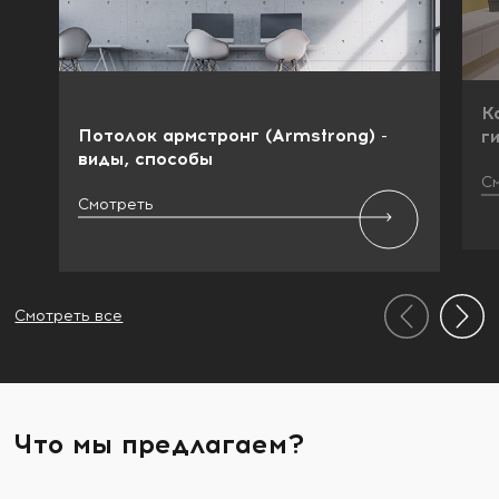
К
Потолок армстронг (Armstrong) -
г
виды, способы
С
Смотреть
Смотреть все
Что мы предлагаем?