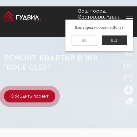
Ваш город:
Ростов-на-Дону
Главная
Застройщики
ЖК "Role Clef"
Заказать звонок
Ваш город Ростов-на-Дону?
+7 (960) 488-37-50
ДА
НЕТ
РЕМОНТ КВАРТИР В ЖК
"ROLE CLEF"
Обсудить проект