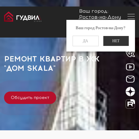
Ваш город:
Ростов-на-Дону
Главная
Застройщики
ЖК "Дом Skala"
Заказать звонок
Ваш город Ростов-на-Дону?
+7 (960) 488-37-50
ДА
НЕТ
РЕМОНТ КВАРТИР В ЖК
"ДОМ SKALA"
Обсудить проект