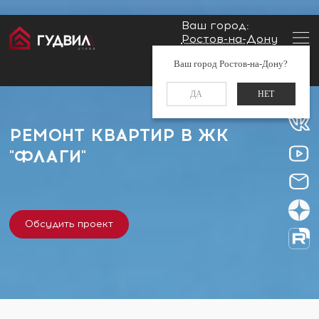
Ваш город:
Ростов-на-Дону
Главная
Застройщики
ЖК "Флаги"
Заказать звонок
Ваш город Ростов-на-Дону?
+7 (960) 488-37-50
ДА
НЕТ
РЕМОНТ КВАРТИР В ЖК
"ФЛАГИ"
Обсудить проект