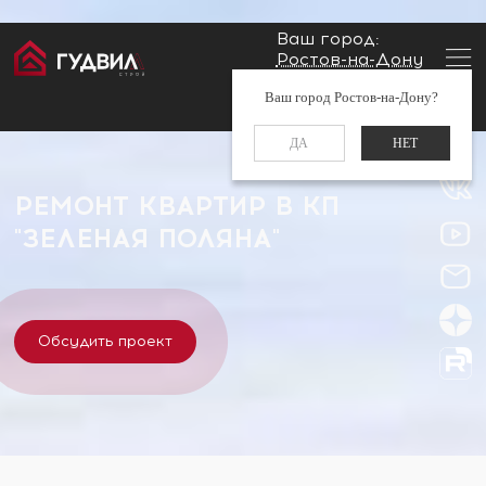
Ваш город:
Ростов-на-Дону
Главная
Застройщики
КП "Зеленая поляна"
Заказать звонок
Ваш город Ростов-на-Дону?
+7 (960) 488-37-50
ДА
НЕТ
РЕМОНТ КВАРТИР В КП
"ЗЕЛЕНАЯ ПОЛЯНА"
Обсудить проект