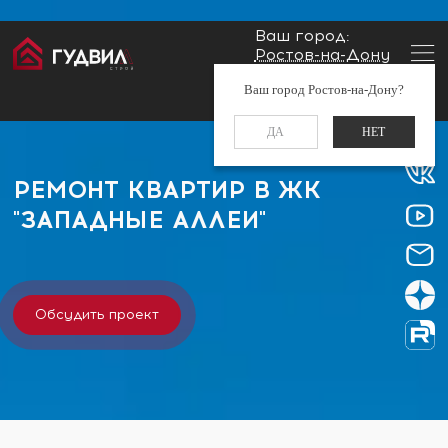
Ваш город:
Ростов-на-Дону
Главная
Застройщики
ЖК "Западные Аллеи"
Заказать звонок
Ваш город Ростов-на-Дону?
+7 (960) 488-37-50
ДА
НЕТ
РЕМОНТ КВАРТИР В ЖК
"ЗАПАДНЫЕ АЛЛЕИ"
Обсудить проект