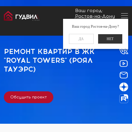
Ваш город:
Ростов-на-Дону
Главная
Застройщики
Заказать звонок
Ваш город Ростов-на-Дону?
ЖК "Royal Towers" (Роял Тауэрс)
+7 (960) 488-37-50
ДА
НЕТ
РЕМОНТ КВАРТИР В ЖК
"ROYAL TOWERS" (РОЯЛ
ТАУЭРС)
Обсудить проект