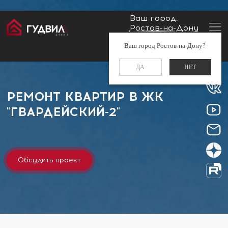
Ваш город:
Ростов-на-Дону
Главная
Застройщики
ЖК "Гвардейский-2"
Заказать звонок
Ваш город Ростов-на-Дону?
+7 (960) 488-37-50
ДА
НЕТ
РЕМОНТ КВАРТИР В ЖК
"ГВАРДЕЙСКИЙ-2"
Обсудить проект