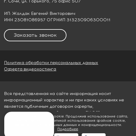
г. Сочи
, ул. Горького, 75 офис 507
ИП: Жалдак Евгений Викторович
ИНН 23081086957 ОГРНИП 313230906300011
Заказать звонок
Политика обработки персональных данных
Оферта видеохостинга
Вся представленная на сайте информация носит
информационный характер и ни при каких условиях не
является публичным договором оферты,
определяемым пунктом 2 статьи 437 ГК РФ
Мы используем файлы cookie. Продолжив использование сайта,
Вы соглашаетесь с политикой использования файлов cookie,
© 2026
Гудвилл строй
обработки персональных данных и конфиденциальности.
Подробнее
.