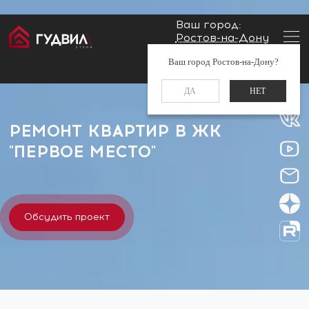
Ваш город:
Ростов-на-Дону
Главная
Застройщики
ЖК "Первое место"
Заказать звонок
Ваш город Ростов-на-Дону?
+7 (960) 488-37-50
ДА
НЕТ
РЕМОНТ КВАРТИР В ЖК
"ПЕРВОЕ МЕСТО"
Обсудить проект