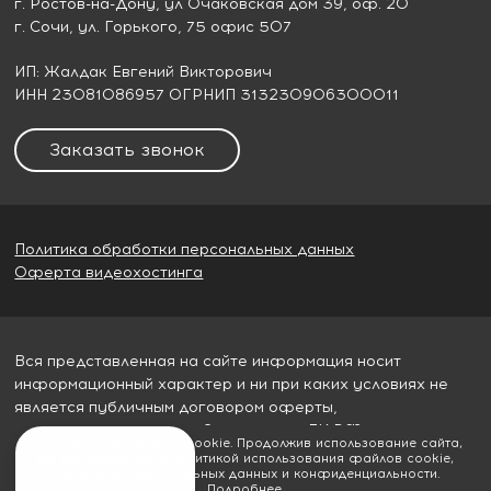
г. Ростов-на-Дону
, ул Очаковская дом 39, оф. 20
г. Сочи
, ул. Горького, 75 офис 507
ИП: Жалдак Евгений Викторович
ИНН 23081086957 ОГРНИП 313230906300011
Заказать звонок
Политика обработки персональных данных
Оферта видеохостинга
Вся представленная на сайте информация носит
информационный характер и ни при каких условиях не
является публичным договором оферты,
определяемым пунктом 2 статьи 437 ГК РФ
Мы используем файлы cookie. Продолжив использование сайта,
Вы соглашаетесь с политикой использования файлов cookie,
© 2026
Гудвилл строй
обработки персональных данных и конфиденциальности.
Подробнее
.