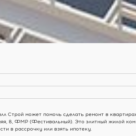
лл Строй может помочь сделать ремонт в квартирах
няя, 8, ФМР (Фестивальный). Это элитный жилой ко
ти в рассрочку или взять ипотеку.