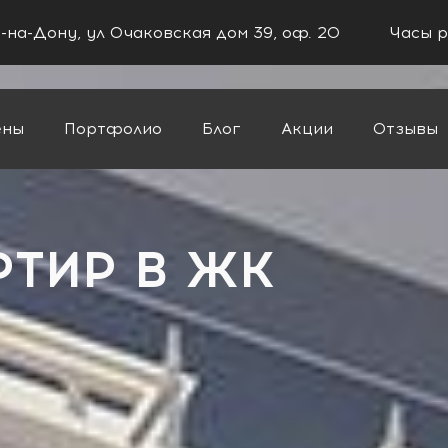
в-на-Дону, ул Очаковская дом 39, оф. 20
Часы р
ены
Портфолио
Блог
Акции
Отзывы
РТИР В ЖК