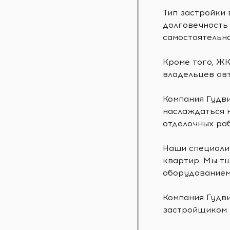
Тип застройки 
долговечность 
самостоятельно
Кроме того, ЖК
владельцев ав
Компания Гудв
наслаждаться н
отделочных раб
Наши специали
квартир. Мы т
оборудованием
Компания Гудви
застройщиком 