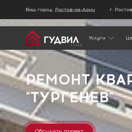
Ваш город:
Ростов-на-Дону
г. Росто
Ваш город Ростов-на-Дону?
Услуги
Ц
ДА
НЕТ
Главная
Застройщики
ЖК "Тургенев"
РЕМОНТ КВА
"ТУРГЕНЕВ"
Обсудить проект