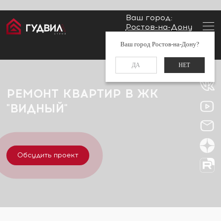
Ваш город:
Ростов-на-Дону
Главная
Застройщики
ЖК "Видный"
Заказать звонок
Ваш город Ростов-на-Дону?
+7 (960) 488-37-50
ДА
НЕТ
РЕМОНТ КВАРТИР В ЖК
"ВИДНЫЙ"
Обсудить проект