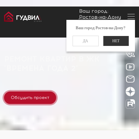
Ваш город:
Ростов-на-Дону
Главная
Застройщики
ЖК "Времена года 2"
Заказать звонок
Ваш город Ростов-на-Дону?
+7 (960) 488-37-50
ДА
НЕТ
РЕМОНТ КВАРТИР В ЖК
"ВРЕМЕНА ГОДА 2"
Обсудить проект