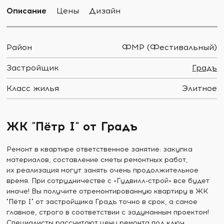
Описание
Цены
Дизайн
Район
ФМР (Фестивальный)
Застройщик
Градъ
Класс жилья
Элитное
ЖК "Пётр I" от Градъ
Ремонт в квартире ответственное занятие: закупка
материалов, составление сметы ремонтных работ,
их реализация могут занять очень продолжительное
время. При сотрудничестве с «Гудвилл-строй» все будет
иначе! Вы получите отремонтированную квартиру в ЖК
"Пётр I" от застройщика Градъ точно в срок, а самое
главное, строго в соответствии с задуманным проектом!
Специалисты рассчитают цену ремонта под ключ,