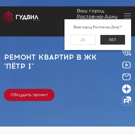
Ваш город:
Ростов-на-Дону
Главная
Застройщики
ЖК "Пётр I"
Заказать звонок
Ваш город Ростов-на-Дону?
+7 (960) 488-37-50
ДА
НЕТ
РЕМОНТ КВАРТИР В ЖК
"ПЁТР I"
Обсудить проект