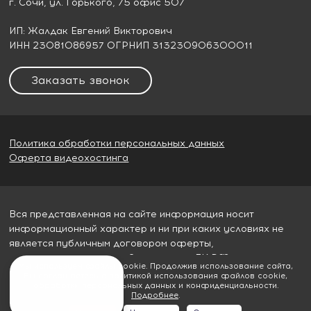
г. Сочи
, ул. Горького, 75 офис 507
ИП: Жалдак Евгений Викторович
ИНН 23081086957 ОГРНИП 313230906300011
Заказать звонок
Политика обработки персональных данных
Оферта видеохостинга
Вся представленная на сайте информация носит
информационный характер и ни при каких условиях не
является публичным договором оферты,
определяемым пунктом 2 статьи 437 ГК РФ
Мы используем файлы cookie. Продолжив использование сайта,
Вы соглашаетесь с политикой использования файлов cookie,
© 2026
Гудвилл строй
обработки персональных данных и конфиденциальности.
Подробнее
.