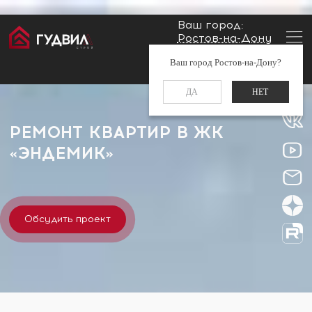
Ваш город:
Ростов-на-Дону
Главная
Застройщики
ЖК «Эндемик»
Заказать звонок
Ваш город Ростов-на-Дону?
+7 (960) 488-37-50
ДА
НЕТ
РЕМОНТ КВАРТИР В ЖК
«ЭНДЕМИК»
Обсудить проект