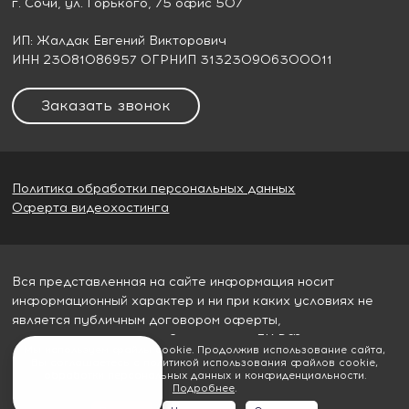
г. Сочи
, ул. Горького, 75 офис 507
ИП: Жалдак Евгений Викторович
ИНН 23081086957 ОГРНИП 313230906300011
Заказать звонок
Политика обработки персональных данных
Оферта видеохостинга
Вся представленная на сайте информация носит
информационный характер и ни при каких условиях не
является публичным договором оферты,
определяемым пунктом 2 статьи 437 ГК РФ
Мы используем файлы cookie. Продолжив использование сайта,
Вы соглашаетесь с политикой использования файлов cookie,
© 2026
Гудвилл строй
обработки персональных данных и конфиденциальности.
Подробнее
.