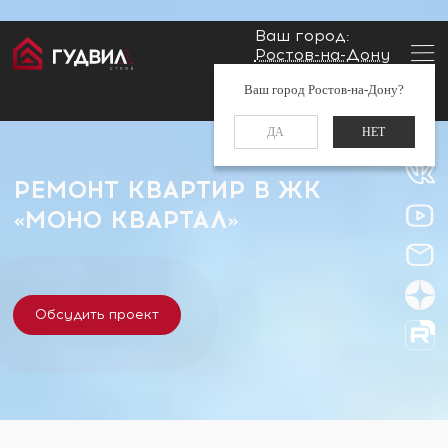
Ваш город:
Ростов-на-Дону
Главная
Застройщики
ЖК «МОНО Квартал»
Заказать звонок
Ваш город Ростов-на-Дону?
+7 (960) 488-37-50
ДА
НЕТ
РЕМОНТ КВАРТИР В ЖК
«МОНО КВАРТАЛ»
Обсудить проект