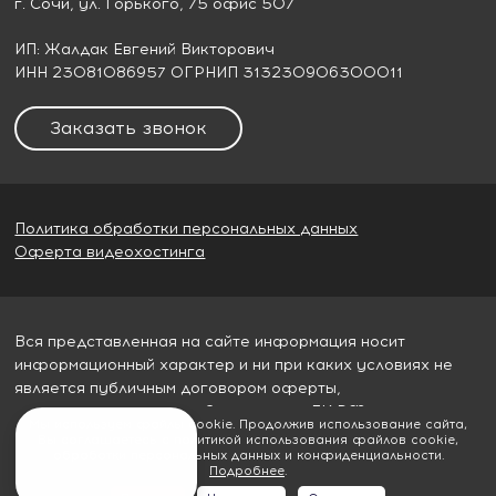
г. Сочи
, ул. Горького, 75 офис 507
ИП: Жалдак Евгений Викторович
ИНН 23081086957 ОГРНИП 313230906300011
Заказать звонок
Политика обработки персональных данных
Оферта видеохостинга
Вся представленная на сайте информация носит
информационный характер и ни при каких условиях не
является публичным договором оферты,
определяемым пунктом 2 статьи 437 ГК РФ
Мы используем файлы cookie. Продолжив использование сайта,
Вы соглашаетесь с политикой использования файлов cookie,
© 2026
Гудвилл строй
обработки персональных данных и конфиденциальности.
Подробнее
.