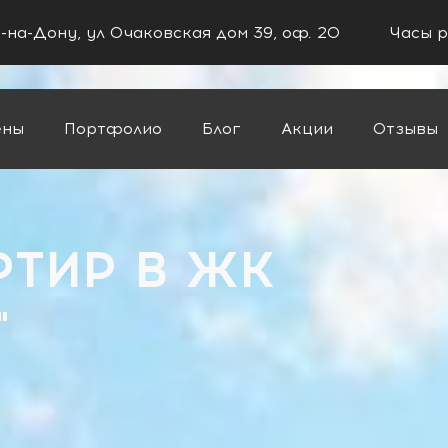
в-на-Дону, ул Очаковская дом 39, оф. 20
Часы р
ены
Портфолио
Блог
Акции
Отзывы
ы"
РТИР В ЖК
"