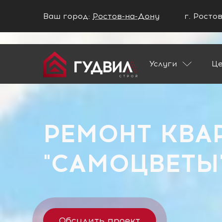
Ваш город:
Ростов-на-Дону
г. Росто
Ваш город Ростов-на-Дону?
Услуги
Ц
ДА
НЕТ
Главная
Застройщики
ЖК "Самоцвет
РЕМОНТ КВА
"САМОЦВЕТЫ
Обсудить проект