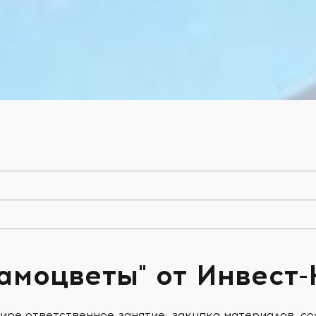
амоцветы" от Инвест
ире ответственное занятие: закупка материалов, с