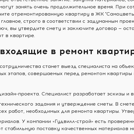
могут занять очень продолжительное время. При со
учите отремонтированную квартиру в ЖК "Самоцветы
е главное, строго в соответствии с задуманным про
юч, вы утвердите смету и заключите договор — ост
т в квартире.
 входящие в ремонт кварти
сотрудничества станет выезд специалиста на объек
ых этапов, совершаемых перед ремонтом квартиры 
дизайн-проекта. Специалист разработает эскизы и 
технического задания и утверждение сметы. В смет
сех работ, необходимых для ремонта квартиры. Утв
ериалов. У компании «Гудвилл-строй» есть проверен
т стабильную поставку качественных материалов н