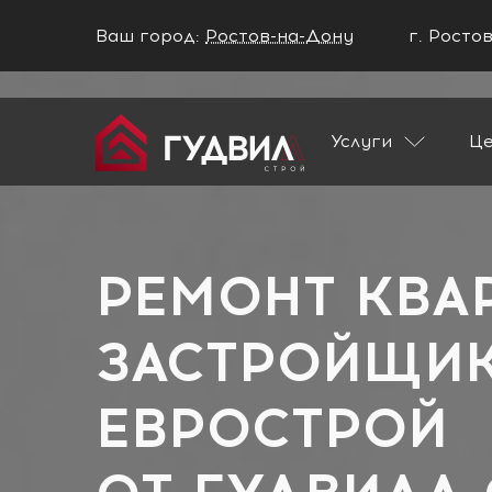
Ваш город:
Ростов-на-Дону
г. Росто
Ваш город Ростов-на-Дону?
Услуги
Ц
ДА
НЕТ
Главная
Застройщики
ИСК Евростро
РЕМОНТ КВА
ЗАСТРОЙЩИК
ЕВРОСТРОЙ