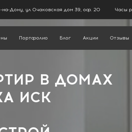
в-на-Дону, ул Очаковская дом 39, оф. 20
Часы р
ены
Портфолио
Блог
Акции
Отзывы
й
РТИР В ДОМАХ
А ИСК