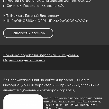
г. Ростов-на-Дону
, ул Очаковская дом 39, оф. 20
г. Сочи
, ул. Горького, 75 офис 507
ИП: Жалдак Евгений Викторович
ИНН 23081086957 ОГРНИП 313230906300011
Заказать звонок
Политика обработки персональных данных
Оферта видеохостинга
Вся представленная на сайте информация носит
информационный характер и ни при каких условиях не
является публичным договором оферты,
определяемым пунктом 2 статьи 437 ГК РФ
Мы используем файлы cookie. Продолжив использование сайта,
Вы соглашаетесь с политикой использования файлов cookie,
© 2026
Гудвилл строй
обработки персональных данных и конфиденциальности.
Подробнее
.