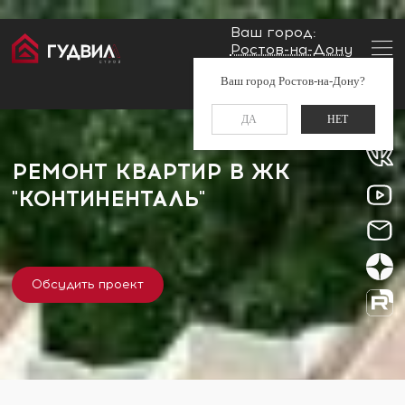
Ваш город:
Ростов-на-Дону
Главная
Застройщики
ЖК "Континенталь"
Заказать звонок
Ваш город Ростов-на-Дону?
+7 (960) 488-37-50
ДА
НЕТ
РЕМОНТ КВАРТИР В ЖК
"КОНТИНЕНТАЛЬ"
Обсудить проект