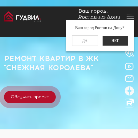
Ваш город:
Ростов-на-Дону
Главная
Застройщики
ЖК "Снежная королева"
Заказать звонок
Ваш город Ростов-на-Дону?
+7 (960) 488-37-50
ДА
НЕТ
РЕМОНТ КВАРТИР В ЖК
"СНЕЖНАЯ КОРОЛЕВА"
Обсудить проект