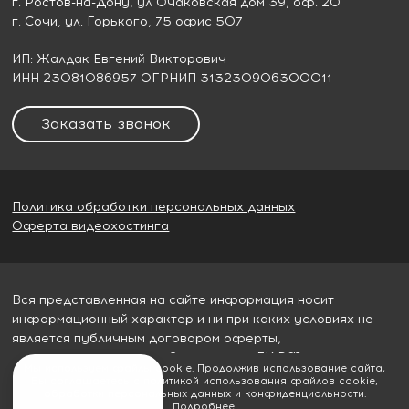
г. Ростов-на-Дону
, ул Очаковская дом 39, оф. 20
г. Сочи
, ул. Горького, 75 офис 507
ИП: Жалдак Евгений Викторович
ИНН 23081086957 ОГРНИП 313230906300011
Заказать звонок
Политика обработки персональных данных
Оферта видеохостинга
Вся представленная на сайте информация носит
информационный характер и ни при каких условиях не
является публичным договором оферты,
определяемым пунктом 2 статьи 437 ГК РФ
Мы используем файлы cookie. Продолжив использование сайта,
Вы соглашаетесь с политикой использования файлов cookie,
© 2026
Гудвилл строй
обработки персональных данных и конфиденциальности.
Подробнее
.