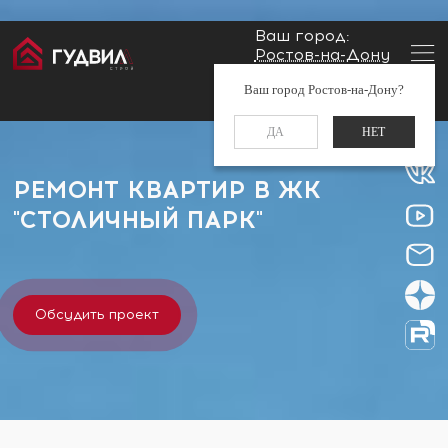
Ваш город:
Ростов-на-Дону
Главная
Застройщики
ЖК "Столичный Парк"
Заказать звонок
Ваш город Ростов-на-Дону?
+7 (960) 488-37-50
ДА
НЕТ
РЕМОНТ КВАРТИР В ЖК
"СТОЛИЧНЫЙ ПАРК"
Обсудить проект