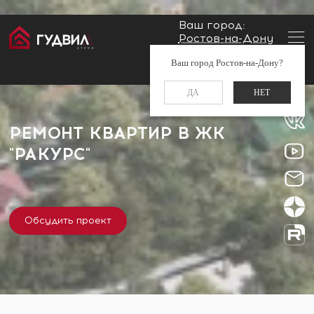
Ваш город:
Ростов-на-Дону
Главная
Застройщики
ЖК "Ракурс"
Заказать звонок
Ваш город Ростов-на-Дону?
+7 (960) 488-37-50
ДА
НЕТ
РЕМОНТ КВАРТИР В ЖК
"РАКУРС"
Обсудить проект