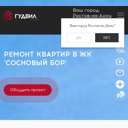
Ваш город:
Ростов-на-Дону
Главная
Застройщики
ЖК "Сосновый бор"
Заказать звонок
Ваш город Ростов-на-Дону?
+7 (960) 488-37-50
ДА
НЕТ
РЕМОНТ КВАРТИР В ЖК
"СОСНОВЫЙ БОР"
Обсудить проект