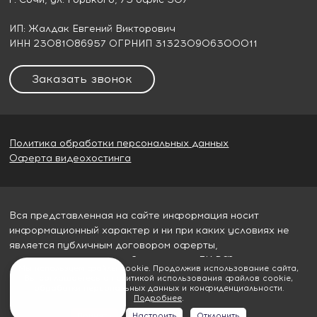
ИП: Жалдак Евгений Викторович
ИНН 23081086957 ОГРНИП 313230906300011
Заказать звонок
Политика обработки персональных данных
Оферта видеохостинга
Вся представленная на сайте информация носит
информационный характер и ни при каких условиях не
является публичным договором оферты,
определяемым пунктом 2 статьи 437 ГК РФ
Мы используем файлы cookie. Продолжив использование сайта,
Вы соглашаетесь с политикой использования файлов cookie,
© 2026
Гудвилл строй
обработки персональных данных и конфиденциальности.
Подробнее
.
Принять
Настроить
Отклонить