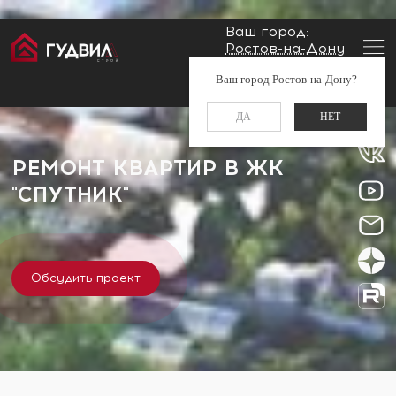
Ваш город:
Ростов-на-Дону
Главная
Застройщики
ЖК "Спутник"
Заказать звонок
Ваш город Ростов-на-Дону?
+7 (960) 488-37-50
ДА
НЕТ
РЕМОНТ КВАРТИР В ЖК
"СПУТНИК"
Обсудить проект