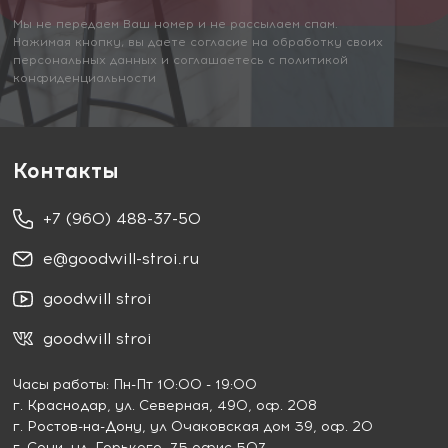
Мы не передаем Ваш номер и не рассылаем спам.
Нажимая кнопку, вы даете согласие на обработку своих
персональных данных и соглашаетесь с политикой
конфиденциальности
Контакты
+7 (960) 488-37-50
e@goodwill-stroi.ru
goodwill stroi
goodwill stroi
Часы работы: Пн-Пт 10:00 - 19:00
г. Краснодар
, ул. Северная, 490, оф. 208
г. Ростов-на-Дону
, ул Очаковская дом 39, оф. 20
г. Сочи
, ул. Горького, 75 офис 507