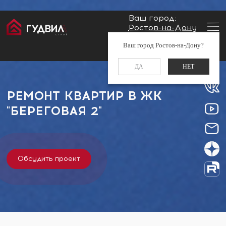
Ваш город:
Ростов-на-Дону
Главная
Застройщики
ЖК "Береговая 2"
Заказать звонок
Ваш город Ростов-на-Дону?
+7 (960) 488-37-50
ДА
НЕТ
РЕМОНТ КВАРТИР В ЖК
"БЕРЕГОВАЯ 2"
Обсудить проект