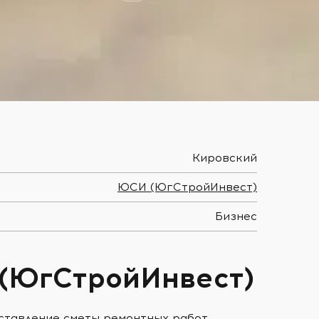
Кировский
ЮСИ (ЮгСтройИнвест)
Бизнес
(ЮгСтройИнвест)
оставление сметы ремонтных работ,