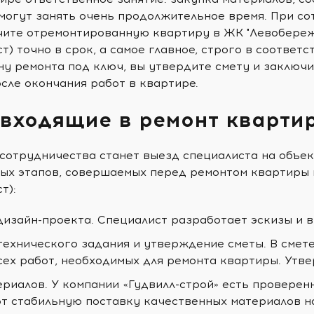
могут занять очень продолжительное время. При со
учите отремонтированную квартиру в ЖК "Левобере
) точно в срок, а самое главное, строго в соответ
у ремонта под ключ, вы утвердите смету и заключи
сле окончания работ в квартире.
 входящие в ремонт кварти
сотрудничества станет выезд специалиста на объек
ых этапов, совершаемых перед ремонтом квартиры
т):
дизайн-проекта. Специалист разработает эскизы и 
технического задания и утверждение сметы. В смет
сех работ, необходимых для ремонта квартиры. Утв
ериалов. У компании «Гудвилл-строй» есть проверен
т стабильную поставку качественных материалов н