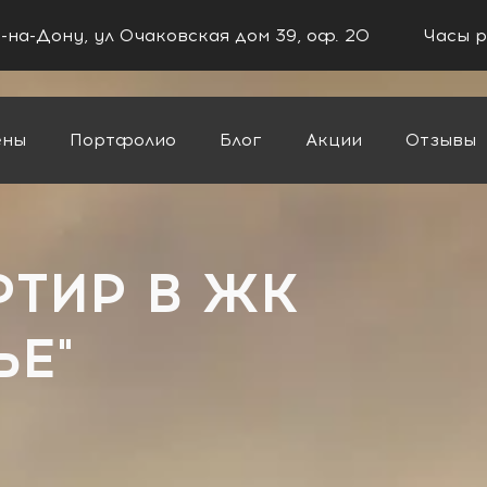
в-на-Дону, ул Очаковская дом 39, оф. 20
Часы р
ены
Портфолио
Блог
Акции
Отзывы
жье"
РТИР В ЖК
ЬЕ"