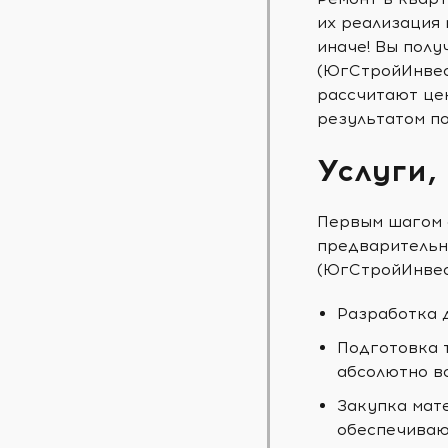
их реализация 
иначе! Вы пол
(ЮгСтройИнвест
рассчитают цен
результатом по
Услуги,
Первым шагом 
предварительн
(ЮгСтройИнвес
Разработка 
Подготовка 
абсолютно в
Закупка мат
обеспечиваю