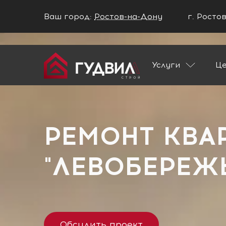
Ваш город:
Ростов-на-Дону
г. Росто
Ваш город Ростов-на-Дону?
Услуги
Ц
ДА
НЕТ
Главная
Застройщики
ЖК "Левобере
РЕМОНТ КВА
"ЛЕВОБЕРЕЖ
Обсудить проект