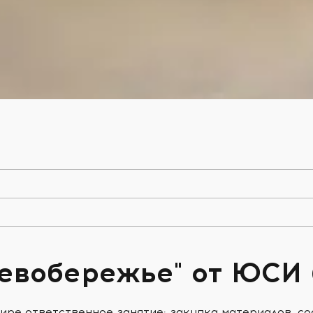
евобережье" от ЮСИ 
ире ответственное занятие: закупка материалов, с