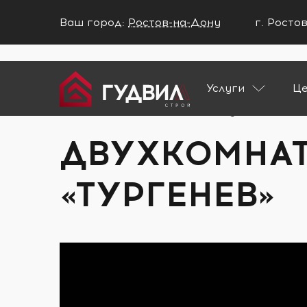
Ваш город:
Ростов-на-Дону
г. Росто
Ваш город Ростов-на-Дону?
Услуги
Ц
ДА
НЕТ
Главная
Портфолио
Двухкомнатная 
ДВУХКОМНАТ
«ТУРГЕНЕВ»