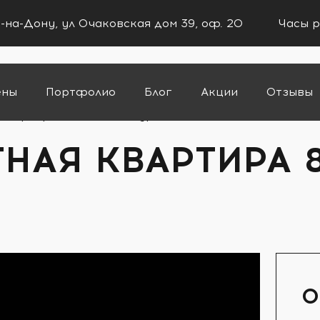
в-на-Дону, ул Очаковская дом 39, оф. 20
Часы р
ены
Портфолио
Блог
Акции
Отзывы
квартира 87м2 в ЖК «Тургенев»
НАЯ КВАРТИРА 
О