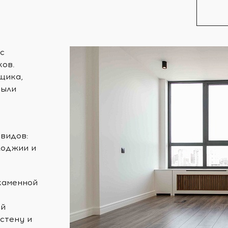
с
ков.
щика,
рыли
 видов:
лоджии и
каменной
ый
стену и