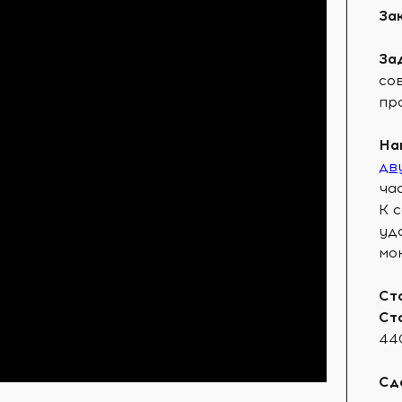
За
За
со
пр
На
дв
ча
К 
уд
мо
Ст
Ст
44
Сд