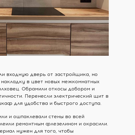
ли входную дверь от застройщика, но
 накладку в цвет новых межкомнатных
олховец. Обрамили откосы добором и
тичности. Перенесли электрический щит в
каф для удобства и быстрого доступа.
ли и ошпаклевали стены во всей
клеили ремонтным флезелином и окрасили.
риал нужен для того, чтобы