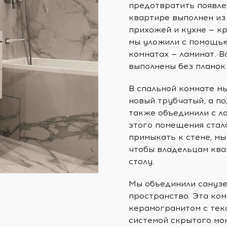
предотвратить появле
квартире выполнен из
прихожей и кухне — к
мы уложили с помощью
комнатах — ламинат. 
выполнены без планок
В спальной комнате м
новый трубчатый, а п
также объединили с ло
этого помещения стало
примыкать к стене, мы
чтобы владельцам ква
столу.
Мы объединили санузе
пространство. Эта ко
керамогранитом с тек
системой скрытого мо