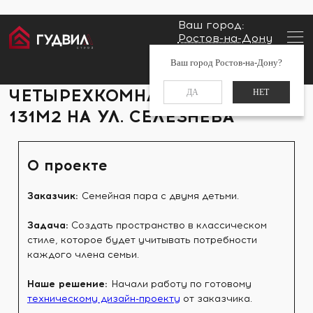
Ваш город:
Ростов-на-Дону
Главная
Портфолио
Четырехкомнатная квартира
Заказать звонок
Ваш город Ростов-на-Дону?
131м2 на ул. Селезнева
+7 (960) 488-37-50
ЧЕТЫРЕХКОМНАТНАЯ КВАРТИРА
ДА
НЕТ
131М2 НА УЛ. СЕЛЕЗНЕВА
О проекте
Заказчик:
Семейная пара с двумя детьми.
Задача:
Создать пространство в классическом
стиле, которое будет учитывать потребности
каждого члена семьи.
Наше решение:
Начали работу по готовому
техническому дизайн-проекту
от заказчика.