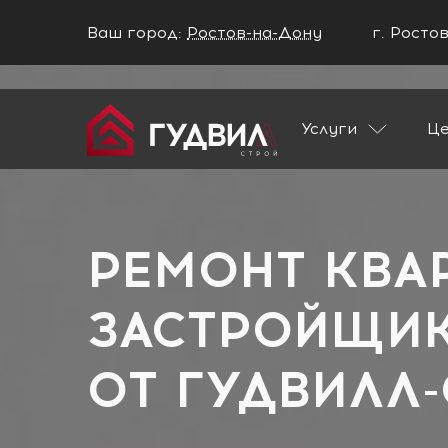
Ваш город:
Ростов-на-Дону
г. Росто
Ваш город Ростов-на-Дону?
Услуги
Ц
ДА
НЕТ
Главная
Застройщики
Dogma
РЕМОНТ КВА
ЗАСТРОЙЩИ
ОТ
ГУДВИЛЛ