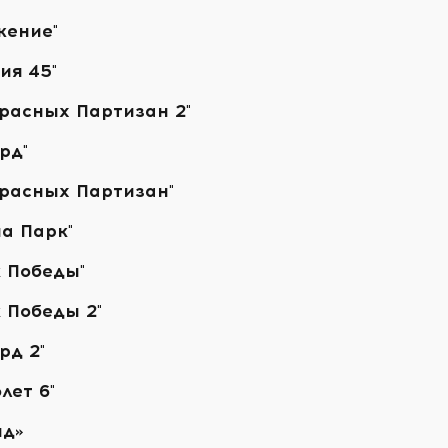
жение"
ия 45"
расных Партизан 2"
рд"
расных Партизан"
а Парк"
 Победы"
 Победы 2"
рд 2"
лет 6"
йд»