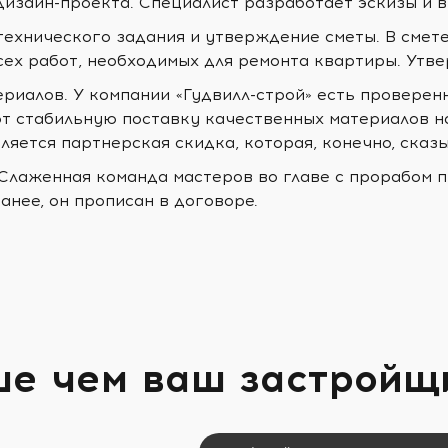
дизайн-проекта. Специалист разработает эскизы и 
технического задания и утверждение сметы. В смет
сех работ, необходимых для ремонта квартиры. Утв
ериалов. У компании «Гудвилл-строй» есть проверен
т стабильную поставку качественных материалов н
ляется партнерская скидка, которая, конечно, сказ
 Слаженная команда мастеров во главе с прорабом п
анее, он прописан в договоре.
ше чем ваш застройщ