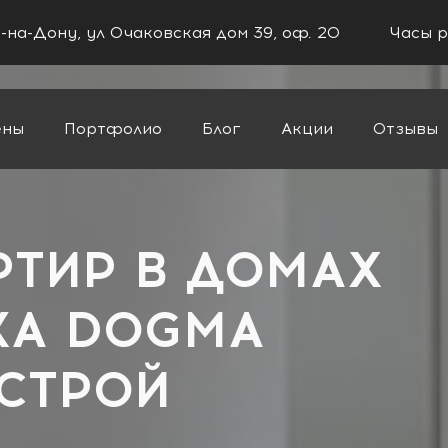
в-на-Дону, ул Очаковская дом 39, оф. 20
Часы р
ены
Портфолио
Блог
Акции
Отзывы
РТИР В ДОМАХ
КА DOGMA
-СТРОЙ