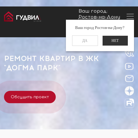
Ваш город:
Ростов-на-Дону
Главная
Застройщики
ЖК "Догма Парк"
Заказать звонок
Ваш город Ростов-на-Дону?
+7 (960) 488-37-50
ДА
НЕТ
РЕМОНТ КВАРТИР В ЖК
"ДОГМА ПАРК"
Обсудить проект